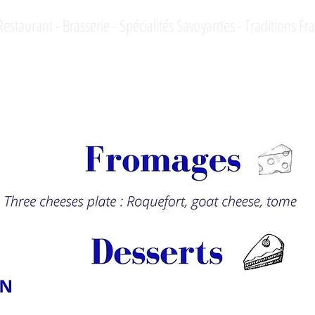
Restaurant - Brasserie - Spécialités Savoyardes - Traditions Fr