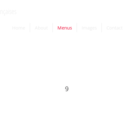
ançaises
Home
About
Menus
Images
Contact